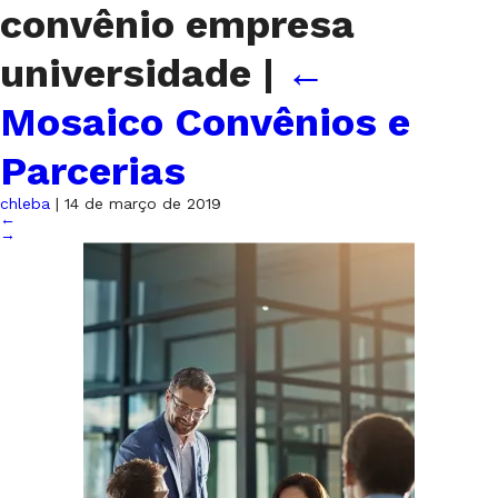
convênio empresa
universidade
|
←
Mosaico Convênios e
Parcerias
chleba
|
14 de março de 2019
←
→