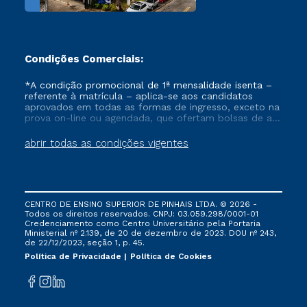
Condições Comerciais:
*A condição promocional de 1ª mensalidade isenta –
referente à matrícula – aplica-se aos candidatos
aprovados em todas as formas de ingresso, exceto na
prova on-line ou agendada, que ofertam bolsas de até
50% de desconto, ambos ingressantes no semestre
vigente, que ainda não tenham efetivado e/ou não
abrir todas as condições vigentes
tenham cancelado ou trancado sua matrícula em uma
das Instituições da Cruzeiro do Sul Educacional, no
período de um ano. Tais condições não se aplicam
aos cursos de Medicina, e também para matriculados
via FIES, Prouni e outros programas governamentais, e
CENTRO DE ENSINO SUPERIOR DE PINHAIS LTDA. © 2026 -
não se acumula com nenhuma outra campanha
Todos os direitos reservados. CNPJ: 03.059.298/0001-01
ofertada pela Instituição.
Credenciamento como Centro Universitário pela Portaria
Ministerial nº 2.139, de 20 de dezembro de 2023. DOU nº 243,
de 22/12/2023, seção 1, p. 45.
Política de Privacidade
Política de Cookies