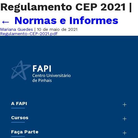
Regulamento CEP 2021
|
←
Normas e Informes
Mariana Guedes
|
10 de maio de 2021
Regulamento-CEP-2021.pdf
A FAPI
Nossa História
Cursos
Sala de Imprensa
Graduação
Atos Normativos
Faça Parte
Cursos de Medicina
Trabalhe Conosco