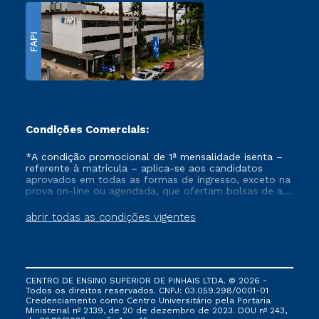
FAPI
Condições Comerciais:
*A condição promocional de 1ª mensalidade isenta –
referente à matrícula – aplica-se aos candidatos
aprovados em todas as formas de ingresso, exceto na
prova on-line ou agendada, que ofertam bolsas de até
50% de desconto, ambos ingressantes no semestre
vigente, que ainda não tenham efetivado e/ou não
abrir todas as condições vigentes
tenham cancelado ou trancado sua matrícula em uma
das Instituições da Cruzeiro do Sul Educacional, no
período de um ano. Tais condições não se aplicam
aos cursos de Medicina, e também para matriculados
via FIES, Prouni e outros programas governamentais, e
CENTRO DE ENSINO SUPERIOR DE PINHAIS LTDA. © 2026 -
não se acumula com nenhuma outra campanha
Todos os direitos reservados. CNPJ: 03.059.298/0001-01
ofertada pela Instituição.
Credenciamento como Centro Universitário pela Portaria
Ministerial nº 2.139, de 20 de dezembro de 2023. DOU nº 243,