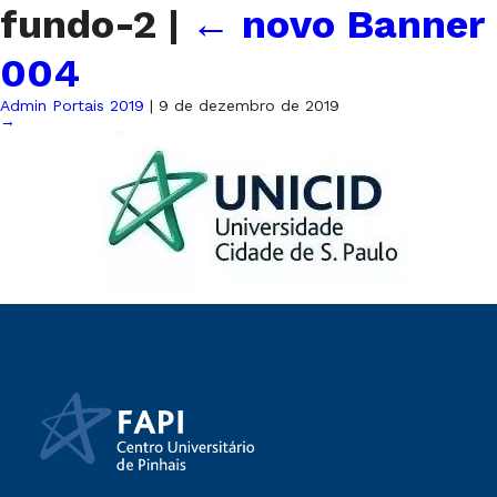
fundo-2
|
←
novo Banner
004
Admin Portais 2019
|
9 de dezembro de 2019
→