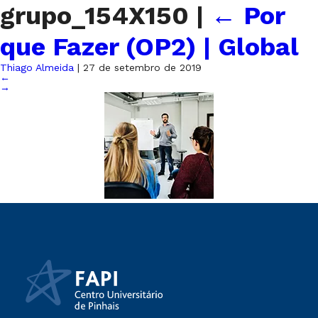
grupo_154X150
|
←
Por
que Fazer (OP2) | Global
Thiago Almeida
|
27 de setembro de 2019
←
→