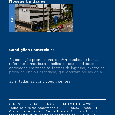
Nossas Unidades
FAPI
Condições Comerciais:
*A condição promocional de 1ª mensalidade isenta –
referente à matrícula – aplica-se aos candidatos
aprovados em todas as formas de ingresso, exceto na
prova on-line ou agendada, que ofertam bolsas de até
50% de desconto, ambos ingressantes no semestre
vigente, que ainda não tenham efetivado e/ou não
abrir todas as condições vigentes
tenham cancelado ou trancado sua matrícula em uma
das Instituições da Cruzeiro do Sul Educacional, no
período de um ano. Tais condições não se aplicam
aos cursos de Medicina, e também para matriculados
via FIES, Prouni e outros programas governamentais, e
CENTRO DE ENSINO SUPERIOR DE PINHAIS LTDA. © 2026 -
não se acumula com nenhuma outra campanha
Todos os direitos reservados. CNPJ: 03.059.298/0001-01
ofertada pela Instituição.
Credenciamento como Centro Universitário pela Portaria