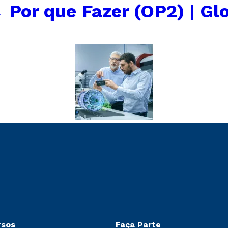
←
Por que Fazer (OP2) | Gl
rsos
Faça Parte