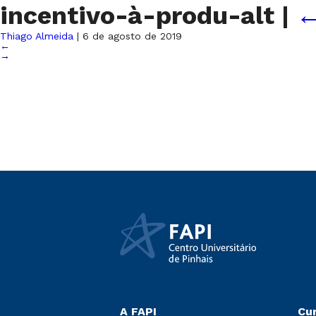
incentivo-à-produ-alt
|
Thiago Almeida
|
6 de agosto de 2019
←
→
A FAPI
Cu