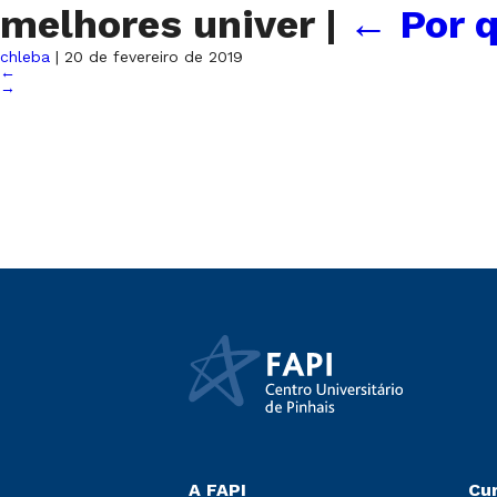
melhores univer
|
←
Por q
chleba
|
20 de fevereiro de 2019
←
→
A FAPI
Cu