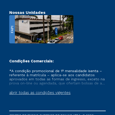
Nossas Unidades
FAPI
Condições Comerciais:
*A condição promocional de 1ª mensalidade isenta –
referente à matrícula – aplica-se aos candidatos
aprovados em todas as formas de ingresso, exceto na
prova on-line ou agendada, que ofertam bolsas de até
50% de desconto, ambos ingressantes no semestre
vigente, que ainda não tenham efetivado e/ou não
abrir todas as condições vigentes
tenham cancelado ou trancado sua matrícula em uma
das Instituições da Cruzeiro do Sul Educacional, no
período de um ano. Tais condições não se aplicam
aos cursos de Medicina, e também para matriculados
via FIES, Prouni e outros programas governamentais, e