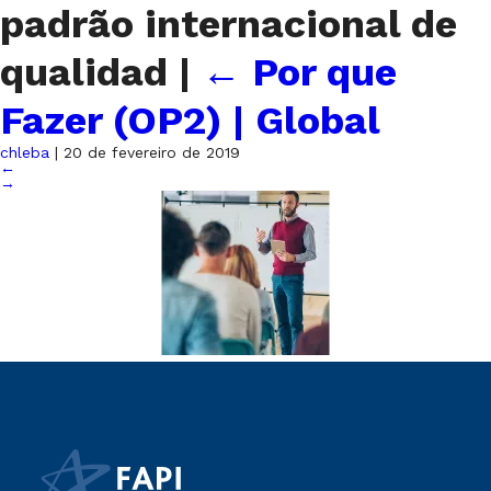
padrão internacional de
qualidad
|
←
Por que
Fazer (OP2) | Global
chleba
|
20 de fevereiro de 2019
←
→