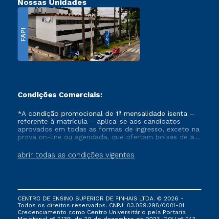
Nossas Unidades
FAPI
Condições Comerciais:
*A condição promocional de 1ª mensalidade isenta –
referente à matrícula – aplica-se aos candidatos
aprovados em todas as formas de ingresso, exceto na
prova on-line ou agendada, que ofertam bolsas de até
50% de desconto, ambos ingressantes no semestre
vigente, que ainda não tenham efetivado e/ou não
abrir todas as condições vigentes
tenham cancelado ou trancado sua matrícula em uma
das Instituições da Cruzeiro do Sul Educacional, no
período de um ano. Tais condições não se aplicam
aos cursos de Medicina, e também para matriculados
via FIES, Prouni e outros programas governamentais, e
CENTRO DE ENSINO SUPERIOR DE PINHAIS LTDA. © 2026 -
não se acumula com nenhuma outra campanha
Todos os direitos reservados. CNPJ: 03.059.298/0001-01
ofertada pela Instituição.
Credenciamento como Centro Universitário pela Portaria