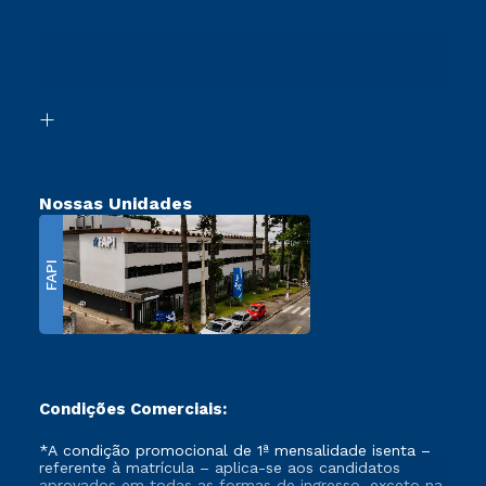
Sou Ex-Aluno
Ingresso via Enem
Canais de Atendimento
Retorne ao Curso
Acessibilidade
Segunda Graduação
Biblioteca
Transferência
Nossas Unidades
FAPI
Condições Comerciais:
*A condição promocional de 1ª mensalidade isenta –
referente à matrícula – aplica-se aos candidatos
aprovados em todas as formas de ingresso, exceto na