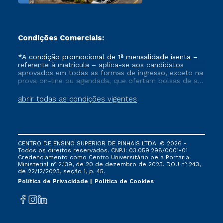
Condições Comerciais:
*A condição promocional de 1ª mensalidade isenta –
referente à matrícula – aplica-se aos candidatos
aprovados em todas as formas de ingresso, exceto na
prova on-line ou agendada, que ofertam bolsas de até
50% de desconto, ambos ingressantes no semestre
vigente, que ainda não tenham efetivado e/ou não
abrir todas as condições vigentes
tenham cancelado ou trancado sua matrícula em uma
das Instituições da Cruzeiro do Sul Educacional, no
período de um ano. Tais condições não se aplicam
aos cursos de Medicina, e também para matriculados
via FIES, Prouni e outros programas governamentais, e
CENTRO DE ENSINO SUPERIOR DE PINHAIS LTDA. © 2026 -
não se acumula com nenhuma outra campanha
Todos os direitos reservados. CNPJ: 03.059.298/0001-01
ofertada pela Instituição.
Credenciamento como Centro Universitário pela Portaria
Ministerial nº 2.139, de 20 de dezembro de 2023. DOU nº 243,
de 22/12/2023, seção 1, p. 45.
Política de Privacidade
Política de Cookies