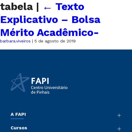
tabela
|
←
Texto
Explicativo – Bolsa
Mérito Acadêmico-
barbara.viveiros
|
5 de agosto de 2019
A FAPI
Nossa História
Cursos
Sala de Imprensa