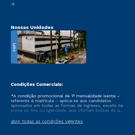
Transferência
Nossas Unidades
FAPI
Condições Comerciais:
*A condição promocional de 1ª mensalidade isenta –
referente à matrícula – aplica-se aos candidatos
aprovados em todas as formas de ingresso, exceto na
prova on-line ou agendada, que ofertam bolsas de até
50% de desconto, ambos ingressantes no semestre
vigente, que ainda não tenham efetivado e/ou não
abrir todas as condições vigentes
tenham cancelado ou trancado sua matrícula em uma
das Instituições da Cruzeiro do Sul Educacional, no
período de um ano. Tais condições não se aplicam