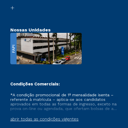
Biblioteca
Transferência
Nossas Unidades
FAPI
Condições Comerciais:
*A condição promocional de 1ª mensalidade isenta –
referente à matrícula – aplica-se aos candidatos
aprovados em todas as formas de ingresso, exceto na
prova on-line ou agendada, que ofertam bolsas de até
50% de desconto, ambos ingressantes no semestre
vigente, que ainda não tenham efetivado e/ou não
abrir todas as condições vigentes
tenham cancelado ou trancado sua matrícula em uma
das Instituições da Cruzeiro do Sul Educacional, no