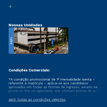
Biblioteca
Transferência
Nossas Unidades
FAPI
Condições Comerciais:
*A condição promocional de 1ª mensalidade isenta –
referente à matrícula – aplica-se aos candidatos
aprovados em todas as formas de ingresso, exceto na
prova on-line ou agendada, que ofertam bolsas de até
50% de desconto, ambos ingressantes no semestre
vigente, que ainda não tenham efetivado e/ou não
abrir todas as condições vigentes
tenham cancelado ou trancado sua matrícula em uma
das Instituições da Cruzeiro do Sul Educacional, no