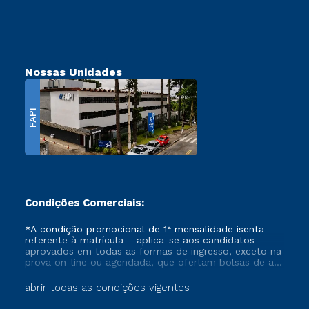
Biblioteca
Transferência
Nossas Unidades
FAPI
Condições Comerciais:
*A condição promocional de 1ª mensalidade isenta –
referente à matrícula – aplica-se aos candidatos
aprovados em todas as formas de ingresso, exceto na
prova on-line ou agendada, que ofertam bolsas de até
50% de desconto, ambos ingressantes no semestre
vigente, que ainda não tenham efetivado e/ou não
abrir todas as condições vigentes
tenham cancelado ou trancado sua matrícula em uma
das Instituições da Cruzeiro do Sul Educacional, no