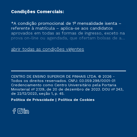
Condições Comerciais:
*A condição promocional de 1ª mensalidade isenta –
referente à matrícula – aplica-se aos candidatos
aprovados em todas as formas de ingresso, exceto na
prova on-line ou agendada, que ofertam bolsas de até
50% de desconto, ambos ingressantes no semestre
vigente, que ainda não tenham efetivado e/ou não
abrir todas as condições vigentes
tenham cancelado ou trancado sua matrícula em uma
das Instituições da Cruzeiro do Sul Educacional, no
período de um ano. Tais condições não se aplicam
aos cursos de Medicina, e também para matriculados
via FIES, Prouni e outros programas governamentais, e
CENTRO DE ENSINO SUPERIOR DE PINHAIS LTDA. © 2026 -
não se acumula com nenhuma outra campanha
Todos os direitos reservados. CNPJ: 03.059.298/0001-01
ofertada pela Instituição.
Credenciamento como Centro Universitário pela Portaria
Ministerial nº 2.139, de 20 de dezembro de 2023. DOU nº 243,
de 22/12/2023, seção 1, p. 45.
Política de Privacidade
Política de Cookies