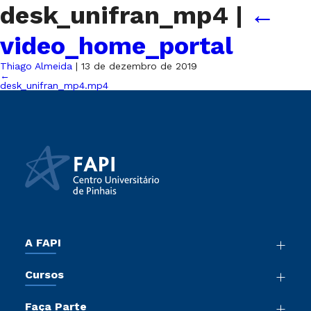
desk_unifran_mp4
|
←
video_home_portal
Thiago Almeida
|
13 de dezembro de 2019
←
desk_unifran_mp4.mp4
A FAPI
Nossa História
Cursos
Sala de Imprensa
Graduação
Atos Normativos
Faça Parte