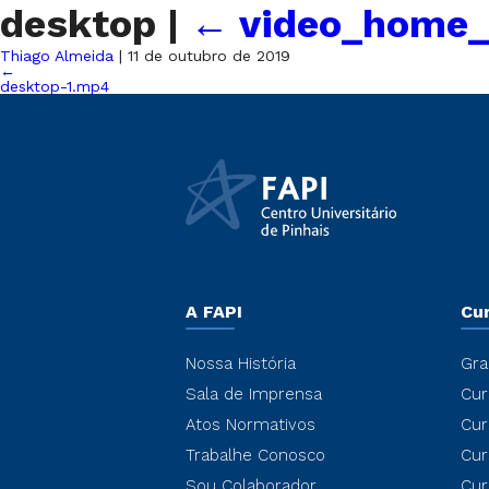
desktop
|
←
video_home_
Thiago Almeida
|
11 de outubro de 2019
←
desktop-1.mp4
A FAPI
Cu
Nossa História
Gra
Sala de Imprensa
Cur
Atos Normativos
Cur
Trabalhe Conosco
Cur
Sou Colaborador
Cur