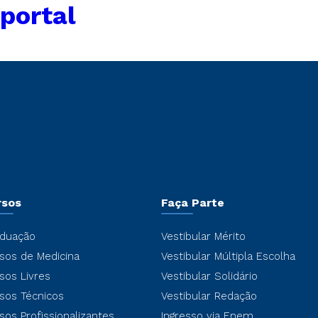
portal
rsos
Faça Parte
duação
Vestibular Mérito
sos de Medicina
Vestibular Múltipla Escolha
sos Livres
Vestibular Solidário
sos Técnicos
Vestibular Redação
sos Profissionalizantes
Ingresso via Enem