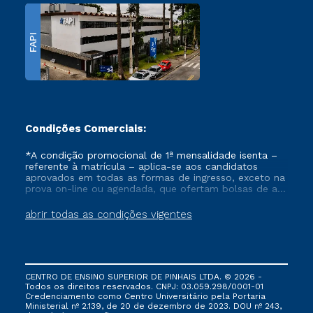
FAPI
Condições Comerciais:
*A condição promocional de 1ª mensalidade isenta –
referente à matrícula – aplica-se aos candidatos
aprovados em todas as formas de ingresso, exceto na
prova on-line ou agendada, que ofertam bolsas de até
50% de desconto, ambos ingressantes no semestre
vigente, que ainda não tenham efetivado e/ou não
abrir todas as condições vigentes
tenham cancelado ou trancado sua matrícula em uma
das Instituições da Cruzeiro do Sul Educacional, no
período de um ano. Tais condições não se aplicam
aos cursos de Medicina, e também para matriculados
via FIES, Prouni e outros programas governamentais, e
CENTRO DE ENSINO SUPERIOR DE PINHAIS LTDA. © 2026 -
não se acumula com nenhuma outra campanha
Todos os direitos reservados. CNPJ: 03.059.298/0001-01
ofertada pela Instituição.
Credenciamento como Centro Universitário pela Portaria
Ministerial nº 2.139, de 20 de dezembro de 2023. DOU nº 243,