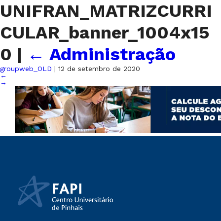
UNIFRAN_MATRIZCURRI
CULAR_banner_1004x15
0
|
←
Administração
groupweb_OLD
|
12 de setembro de 2020
←
→