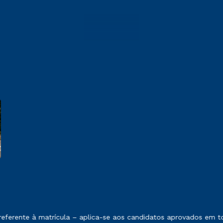
 exposto no contrato de prestação de serviços.
ferente à matrícula – aplica-se aos candidatos aprovados em tod