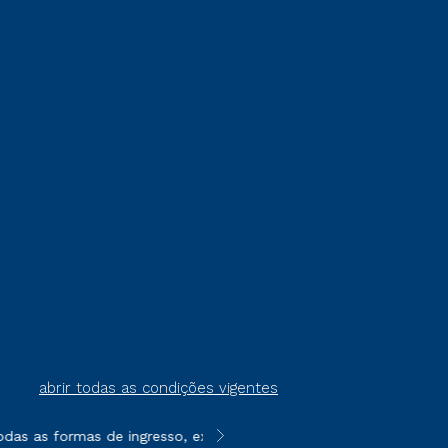
abrir todas as condições vigentes
as as formas de ingresso, exceto na prova on-line ou agendada,
**Semipresencial é um formato do E