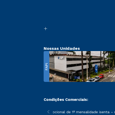
Nossas Unidades
FAPI
Condições Comerciais:
 poderão sofrer alterações nos períodos de rematrícula conforme
*A condição promocional de 1ª mensalidade isenta – re