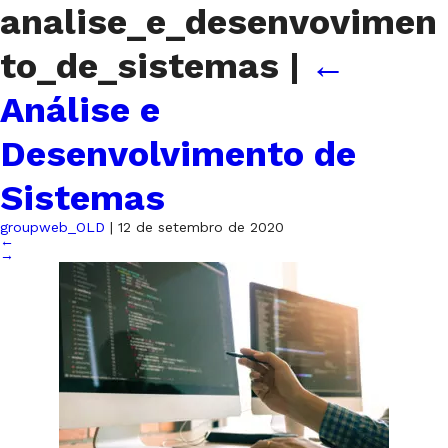
analise_e_desenvovimen
to_de_sistemas
|
←
Análise e
Desenvolvimento de
Sistemas
groupweb_OLD
|
12 de setembro de 2020
←
→