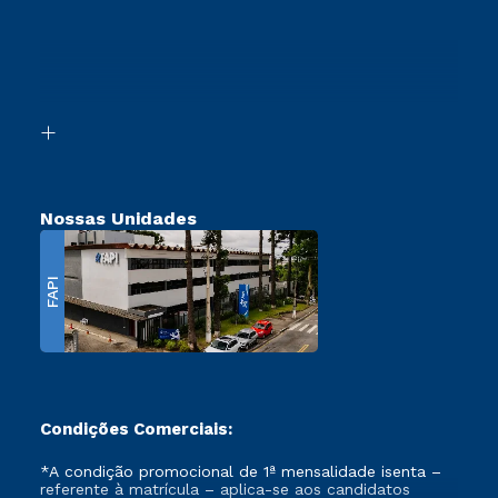
Vestibular Redação
Sou Ex-Aluno
Ingresso via Enem
Canais de Atendimento
Retorne ao Curso
Acessibilidade
Segunda Graduação
Biblioteca
Transferência
Nossas Unidades
FAPI
Condições Comerciais:
*A condição promocional de 1ª mensalidade isenta –
referente à matrícula – aplica-se aos candidatos