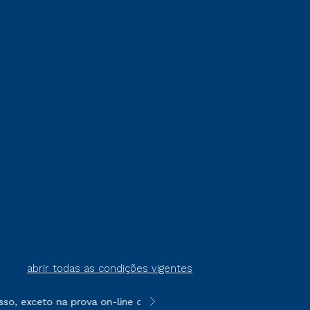
abrir todas as condições vigentes
sso, exceto na prova on-line ou agendada, que ofertam bolsas de
**Semipresencial é um formato do E