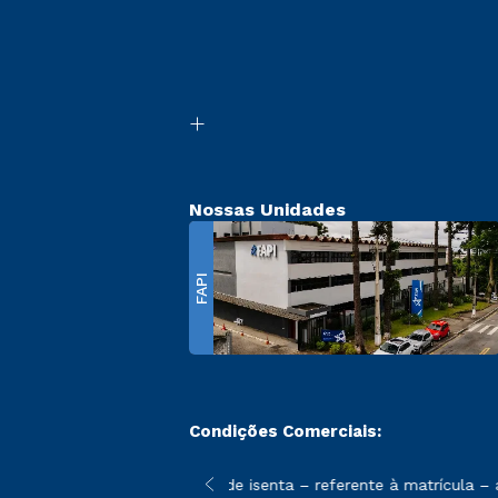
Nossas Unidades
FAPI
Condições Comerciais:
 poderão sofrer alterações nos períodos de rematrícula conforme
romocional de 1ª mensalidade isenta – referente à matrícula – 