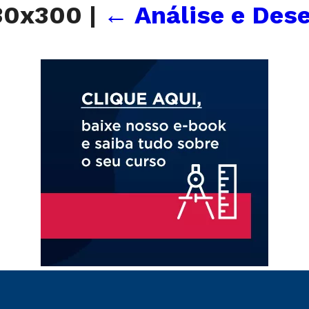
330x300
|
←
Análise e Des