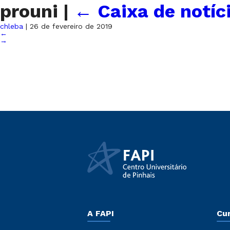
prouni
|
←
Caixa de notíc
chleba
|
26 de fevereiro de 2019
←
→
A FAPI
Cu