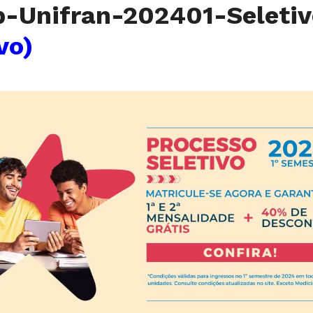
b-Unifran-202401-Selet
vo)