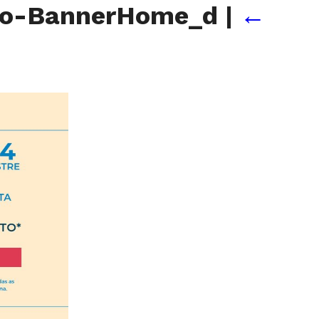
ivo-BannerHome_d
|
←