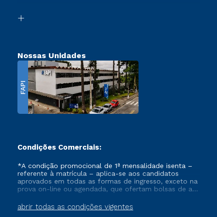
Segunda Graduação
Biblioteca
Transferência
Nossas Unidades
FAPI
Condições Comerciais:
*A condição promocional de 1ª mensalidade isenta –
referente à matrícula – aplica-se aos candidatos
aprovados em todas as formas de ingresso, exceto na
prova on-line ou agendada, que ofertam bolsas de até
50% de desconto, ambos ingressantes no semestre
vigente, que ainda não tenham efetivado e/ou não
abrir todas as condições vigentes
tenham cancelado ou trancado sua matrícula em uma