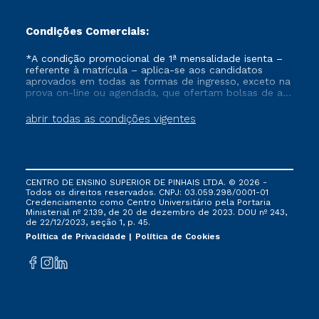
Condições Comerciais:
*A condição promocional de 1ª mensalidade isenta –
referente à matrícula – aplica-se aos candidatos
aprovados em todas as formas de ingresso, exceto na
prova on-line ou agendada, que ofertam bolsas de até
50% de desconto, ambos ingressantes no semestre
vigente, que ainda não tenham efetivado e/ou não
abrir todas as condições vigentes
tenham cancelado ou trancado sua matrícula em uma
das Instituições da Cruzeiro do Sul Educacional, no
período de um ano. Tais condições não se aplicam
aos cursos de Medicina, e também para matriculados
via FIES, Prouni e outros programas governamentais, e
CENTRO DE ENSINO SUPERIOR DE PINHAIS LTDA. © 2026 -
não se acumula com nenhuma outra campanha
Todos os direitos reservados. CNPJ: 03.059.298/0001-01
ofertada pela Instituição.
Credenciamento como Centro Universitário pela Portaria
Ministerial nº 2.139, de 20 de dezembro de 2023. DOU nº 243,
de 22/12/2023, seção 1, p. 45.
Política de Privacidade
Política de Cookies