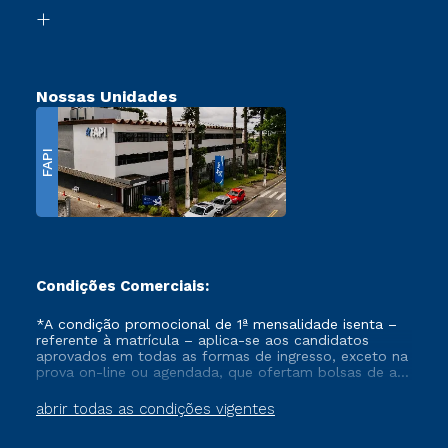
Biblioteca
Transferência
Nossas Unidades
FAPI
Condições Comerciais:
*A condição promocional de 1ª mensalidade isenta –
referente à matrícula – aplica-se aos candidatos
aprovados em todas as formas de ingresso, exceto na
prova on-line ou agendada, que ofertam bolsas de até
50% de desconto, ambos ingressantes no semestre
vigente, que ainda não tenham efetivado e/ou não
abrir todas as condições vigentes
tenham cancelado ou trancado sua matrícula em uma
das Instituições da Cruzeiro do Sul Educacional, no