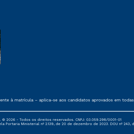
 exposto no contrato de prestação de serviços.
nte à matrícula – aplica-se aos candidatos aprovados em todas a
© 2026 - Todos os direitos reservados. CNPJ: 03.059.298/0001-01
 Portaria Ministerial nº 2.139, de 20 de dezembro de 2023. DOU nº 243, de