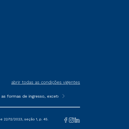
abrir todas as condições vigentes
s formas de ingresso, exceto na prova on-line ou agendada, que
**Semipresencial é um formato do E
 22/12/2023, seção 1, p. 45.