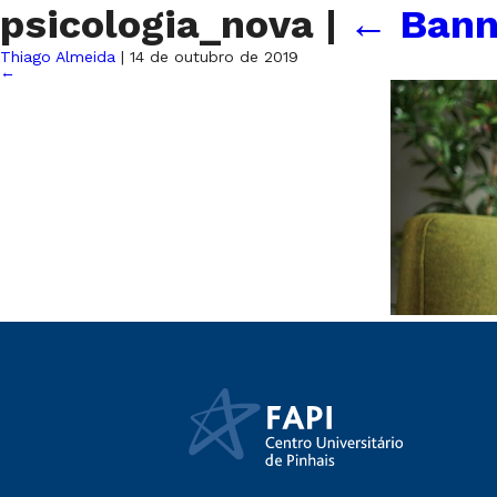
psicologia_nova
|
←
Bann
Thiago Almeida
|
14 de outubro de 2019
←