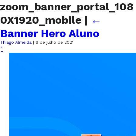
zoom_banner_portal_108
0X1920_mobile
|
←
Banner Hero Aluno
Thiago Almeida
|
6 de julho de 2021
←
→