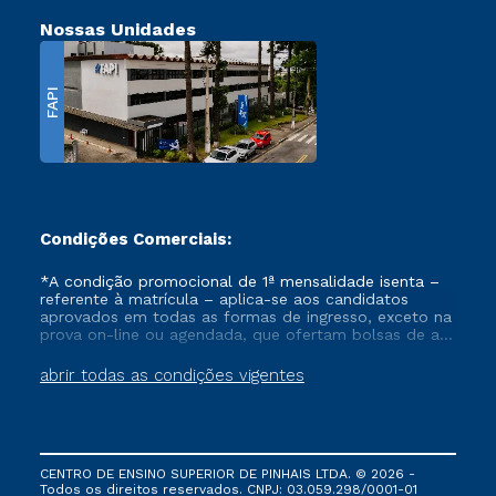
Nossas Unidades
FAPI
Condições Comerciais:
*A condição promocional de 1ª mensalidade isenta –
referente à matrícula – aplica-se aos candidatos
aprovados em todas as formas de ingresso, exceto na
prova on-line ou agendada, que ofertam bolsas de até
50% de desconto, ambos ingressantes no semestre
vigente, que ainda não tenham efetivado e/ou não
abrir todas as condições vigentes
tenham cancelado ou trancado sua matrícula em uma
das Instituições da Cruzeiro do Sul Educacional, no
período de um ano. Tais condições não se aplicam
aos cursos de Medicina, e também para matriculados
via FIES, Prouni e outros programas governamentais, e
CENTRO DE ENSINO SUPERIOR DE PINHAIS LTDA. © 2026 -
não se acumula com nenhuma outra campanha
Todos os direitos reservados. CNPJ: 03.059.298/0001-01
ofertada pela Instituição.