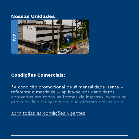
Nossas Unidades
FAPI
Condições Comerciais:
*A condição promocional de 1ª mensalidade isenta –
referente à matrícula – aplica-se aos candidatos
aprovados em todas as formas de ingresso, exceto na
prova on-line ou agendada, que ofertam bolsas de até
50% de desconto, ambos ingressantes no semestre
vigente, que ainda não tenham efetivado e/ou não
abrir todas as condições vigentes
tenham cancelado ou trancado sua matrícula em uma
das Instituições da Cruzeiro do Sul Educacional, no
período de um ano. Tais condições não se aplicam
aos cursos de Medicina, e também para matriculados
via FIES, Prouni e outros programas governamentais, e