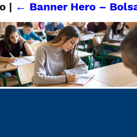
vo
|
←
Banner Hero – Bol