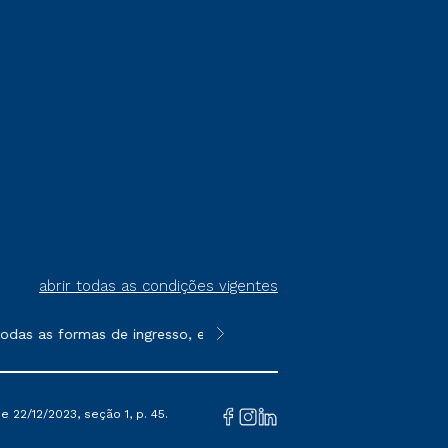
abrir todas as condições vigentes
das as formas de ingresso, exceto na prova on-line ou agendada
**Semipresencial é um formato do E
 22/12/2023, seção 1, p. 45.