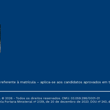
 exposto no contrato de prestação de serviços.
ferente à matrícula – aplica-se aos candidatos aprovados em to
© 2026 - Todos os direitos reservados. CNPJ: 03.059.298/0001-01
 Portaria Ministerial nº 2.139, de 20 de dezembro de 2023. DOU nº 243, de