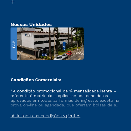
Transferência
Nossas Unidades
FAPI
Condições Comerciais:
*A condição promocional de 1ª mensalidade isenta –
referente à matrícula – aplica-se aos candidatos
aprovados em todas as formas de ingresso, exceto na
prova on-line ou agendada, que ofertam bolsas de até
50% de desconto, ambos ingressantes no semestre
vigente, que ainda não tenham efetivado e/ou não
abrir todas as condições vigentes
tenham cancelado ou trancado sua matrícula em uma
das Instituições da Cruzeiro do Sul Educacional, no
período de um ano. Tais condições não se aplicam