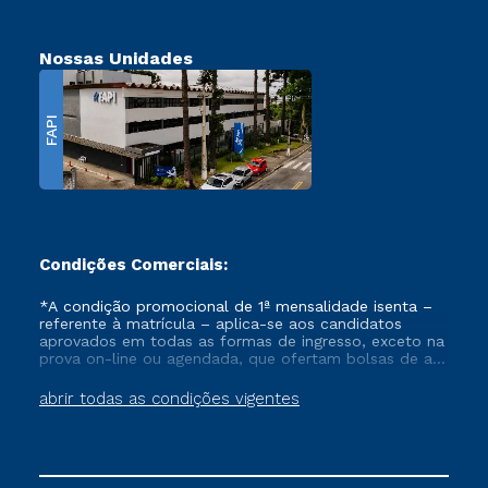
Nossas Unidades
FAPI
Condições Comerciais:
*A condição promocional de 1ª mensalidade isenta –
referente à matrícula – aplica-se aos candidatos
aprovados em todas as formas de ingresso, exceto na
prova on-line ou agendada, que ofertam bolsas de até
50% de desconto, ambos ingressantes no semestre
vigente, que ainda não tenham efetivado e/ou não
abrir todas as condições vigentes
tenham cancelado ou trancado sua matrícula em uma
das Instituições da Cruzeiro do Sul Educacional, no
período de um ano. Tais condições não se aplicam
aos cursos de Medicina, e também para matriculados
via FIES, Prouni e outros programas governamentais, e