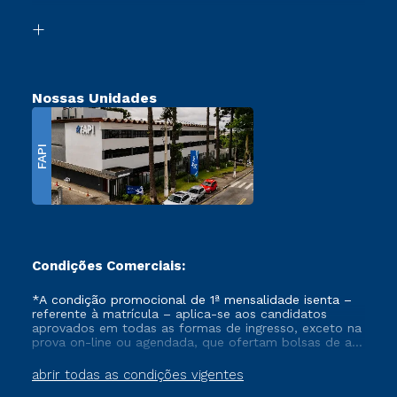
Segunda Graduação
Biblioteca
Transferência
Nossas Unidades
FAPI
Condições Comerciais:
*A condição promocional de 1ª mensalidade isenta –
referente à matrícula – aplica-se aos candidatos
aprovados em todas as formas de ingresso, exceto na
prova on-line ou agendada, que ofertam bolsas de até
50% de desconto, ambos ingressantes no semestre
vigente, que ainda não tenham efetivado e/ou não
abrir todas as condições vigentes
tenham cancelado ou trancado sua matrícula em uma