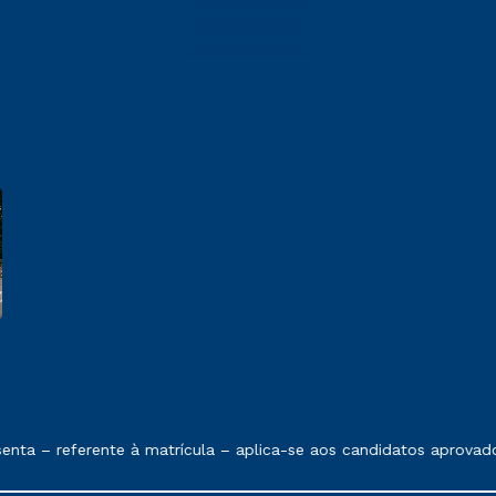
 exposto no contrato de prestação de serviços.
ta – referente à matrícula – aplica-se aos candidatos aprovado