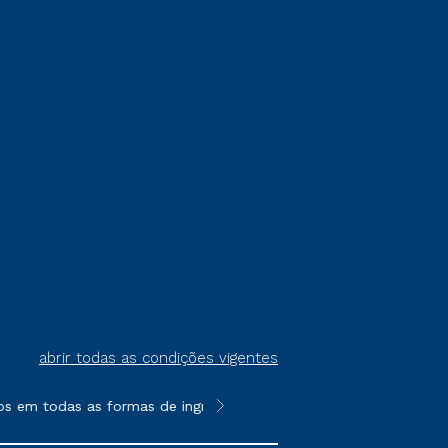
abrir todas as condições vigentes
s em todas as formas de ingresso, exceto na prova on-line ou a
**Semipresencial é um formato do E