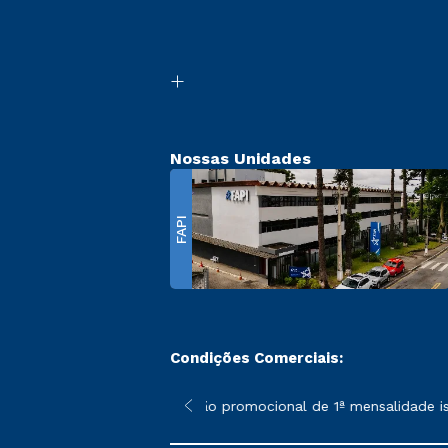
Nossas Unidades
FAPI
Condições Comerciais:
 poderão sofrer alterações nos períodos de rematrícula conforme
*A condição promocional de 1ª mensalidade isen