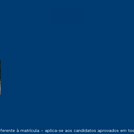
 exposto no contrato de prestação de serviços.
erente à matrícula – aplica-se aos candidatos aprovados em toda