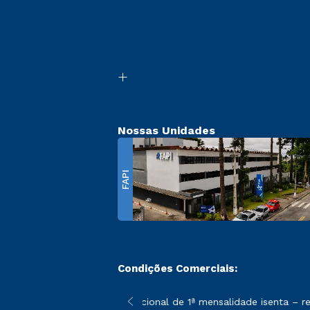
Nossas Unidades
FAPI
Condições Comerciais:
 poderão sofrer alterações nos períodos de rematrícula conforme
*A condição promocional de 1ª mensalidade isenta – ref