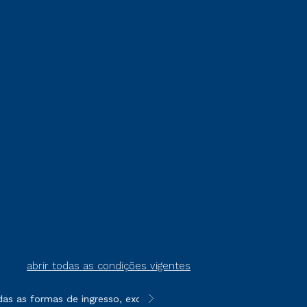
abrir todas as condições vigentes
s as formas de ingresso, exceto na prova on-line ou agendada, 
**Semipresencial é um formato do E