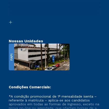
Ingresso via Enem
Canais de Atendimento
Retorne ao Curso
Acessibilidade
Segunda Graduação
Biblioteca
Transferência
Nossas Unidades
FAPI
Condições Comerciais:
*A condição promocional de 1ª mensalidade isenta –
referente à matrícula – aplica-se aos candidatos
aprovados em todas as formas de ingresso, exceto na
prova on-line ou agendada, que ofertam bolsas de até