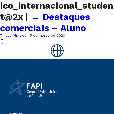
ico_internacional_studen
t@2x
|
←
Destaques
comerciais – Aluno
Thiago Almeida
|
5 de março de 2020
←
→