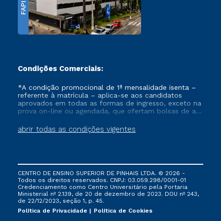
FAPI
Condições Comerciais:
*A condição promocional de 1ª mensalidade isenta –
referente à matrícula – aplica-se aos candidatos
aprovados em todas as formas de ingresso, exceto na
prova on-line ou agendada, que ofertam bolsas de até
50% de desconto, ambos ingressantes no semestre
vigente, que ainda não tenham efetivado e/ou não
abrir todas as condições vigentes
tenham cancelado ou trancado sua matrícula em uma
das Instituições da Cruzeiro do Sul Educacional, no
período de um ano. Tais condições não se aplicam
aos cursos de Medicina, e também para matriculados
via FIES, Prouni e outros programas governamentais, e
CENTRO DE ENSINO SUPERIOR DE PINHAIS LTDA. © 2026 -
não se acumula com nenhuma outra campanha
Todos os direitos reservados. CNPJ: 03.059.298/0001-01
ofertada pela Instituição.
Credenciamento como Centro Universitário pela Portaria
Ministerial nº 2.139, de 20 de dezembro de 2023. DOU nº 243,
de 22/12/2023, seção 1, p. 45.
Política de Privacidade
Política de Cookies