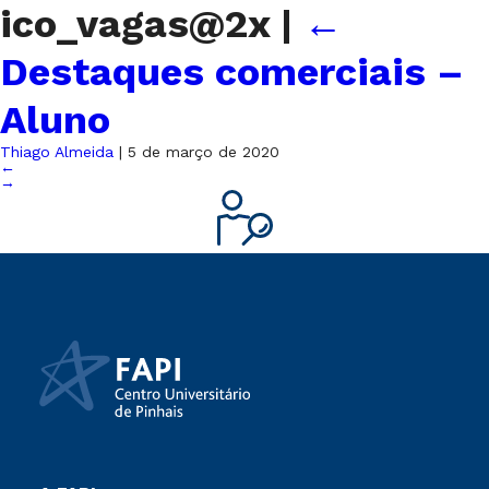
ico_vagas@2x
|
←
Destaques comerciais –
Aluno
Thiago Almeida
|
5 de março de 2020
←
→