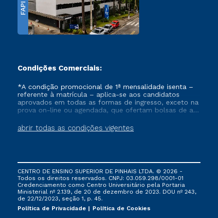
FAPI
Condições Comerciais:
*A condição promocional de 1ª mensalidade isenta –
referente à matrícula – aplica-se aos candidatos
aprovados em todas as formas de ingresso, exceto na
prova on-line ou agendada, que ofertam bolsas de até
50% de desconto, ambos ingressantes no semestre
vigente, que ainda não tenham efetivado e/ou não
abrir todas as condições vigentes
tenham cancelado ou trancado sua matrícula em uma
das Instituições da Cruzeiro do Sul Educacional, no
período de um ano. Tais condições não se aplicam
aos cursos de Medicina, e também para matriculados
via FIES, Prouni e outros programas governamentais, e
CENTRO DE ENSINO SUPERIOR DE PINHAIS LTDA. © 2026 -
não se acumula com nenhuma outra campanha
Todos os direitos reservados. CNPJ: 03.059.298/0001-01
ofertada pela Instituição.
Credenciamento como Centro Universitário pela Portaria
Ministerial nº 2.139, de 20 de dezembro de 2023. DOU nº 243,
de 22/12/2023, seção 1, p. 45.
Política de Privacidade
Política de Cookies