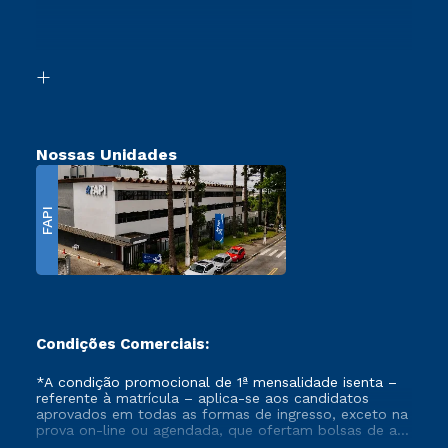
Canais de Atendimento
Retorne ao Curso
Acessibilidade
Segunda Graduação
Biblioteca
Transferência
Nossas Unidades
FAPI
Condições Comerciais:
*A condição promocional de 1ª mensalidade isenta –
referente à matrícula – aplica-se aos candidatos
aprovados em todas as formas de ingresso, exceto na
prova on-line ou agendada, que ofertam bolsas de até
50% de desconto, ambos ingressantes no semestre