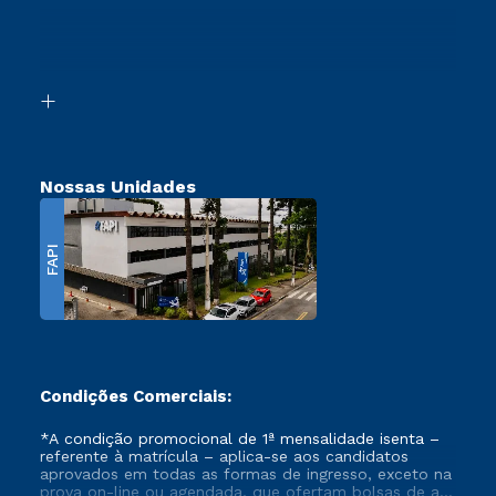
Ingresso via Enem
Canais de Atendimento
Retorne ao Curso
Acessibilidade
Segunda Graduação
Biblioteca
Transferência
Nossas Unidades
FAPI
Condições Comerciais:
*A condição promocional de 1ª mensalidade isenta –
referente à matrícula – aplica-se aos candidatos
aprovados em todas as formas de ingresso, exceto na
prova on-line ou agendada, que ofertam bolsas de até