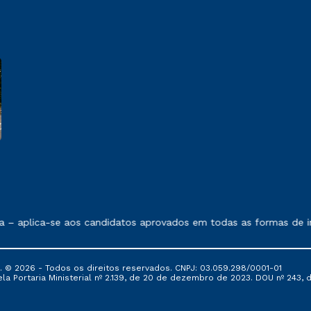
 exposto no contrato de prestação de serviços.
 – aplica-se aos candidatos aprovados em todas as formas de in
© 2026 - Todos os direitos reservados. CNPJ: 03.059.298/0001-01
 Portaria Ministerial nº 2.139, de 20 de dezembro de 2023. DOU nº 243, de