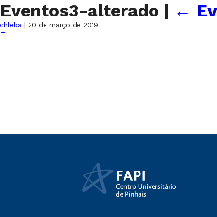
Eventos3-alterado
|
←
Ev
chleba
|
20 de março de 2019
←