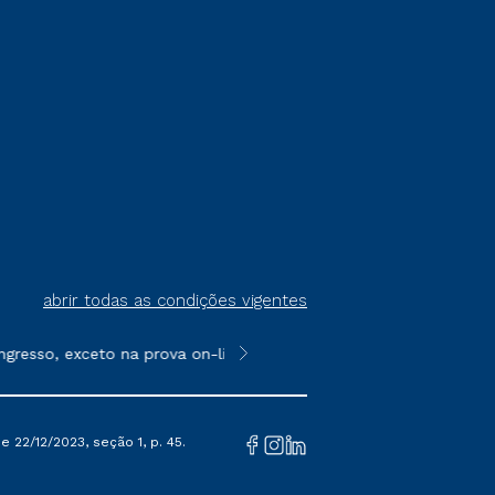
abrir todas as condições vigentes
gresso, exceto na prova on-line ou agendada, que ofertam bolsa
**Semipresencial é um formato do E
 22/12/2023, seção 1, p. 45.