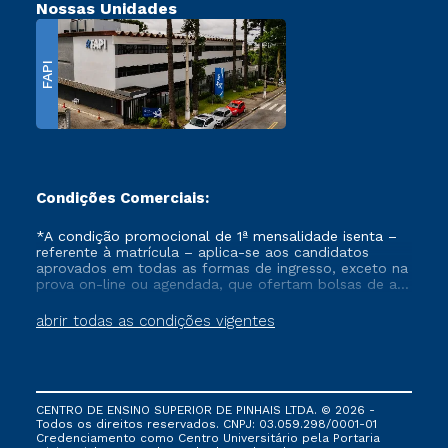
Nossas Unidades
FAPI
Condições Comerciais:
*A condição promocional de 1ª mensalidade isenta –
referente à matrícula – aplica-se aos candidatos
aprovados em todas as formas de ingresso, exceto na
prova on-line ou agendada, que ofertam bolsas de até
50% de desconto, ambos ingressantes no semestre
vigente, que ainda não tenham efetivado e/ou não
abrir todas as condições vigentes
tenham cancelado ou trancado sua matrícula em uma
das Instituições da Cruzeiro do Sul Educacional, no
período de um ano. Tais condições não se aplicam
aos cursos de Medicina, e também para matriculados
via FIES, Prouni e outros programas governamentais, e
CENTRO DE ENSINO SUPERIOR DE PINHAIS LTDA. © 2026 -
não se acumula com nenhuma outra campanha
Todos os direitos reservados. CNPJ: 03.059.298/0001-01
ofertada pela Instituição.
Credenciamento como Centro Universitário pela Portaria