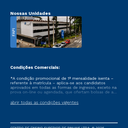
Nossas Unidades
FAPI
Condições Comerciais:
*A condição promocional de 1ª mensalidade isenta –
referente à matrícula – aplica-se aos candidatos
aprovados em todas as formas de ingresso, exceto na
prova on-line ou agendada, que ofertam bolsas de até
50% de desconto, ambos ingressantes no semestre
vigente, que ainda não tenham efetivado e/ou não
abrir todas as condições vigentes
tenham cancelado ou trancado sua matrícula em uma
das Instituições da Cruzeiro do Sul Educacional, no
período de um ano. Tais condições não se aplicam
aos cursos de Medicina, e também para matriculados
via FIES, Prouni e outros programas governamentais, e