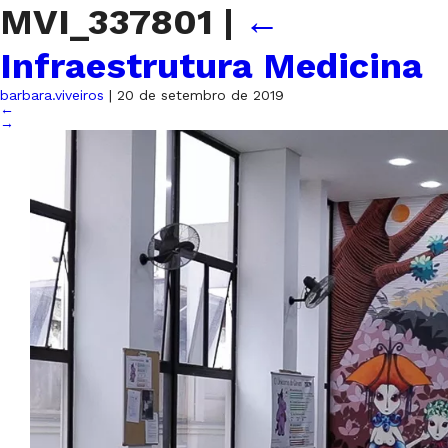
MVI_337801
|
←
Infraestrutura Medicina
barbara.viveiros
|
20 de setembro de 2019
←
→