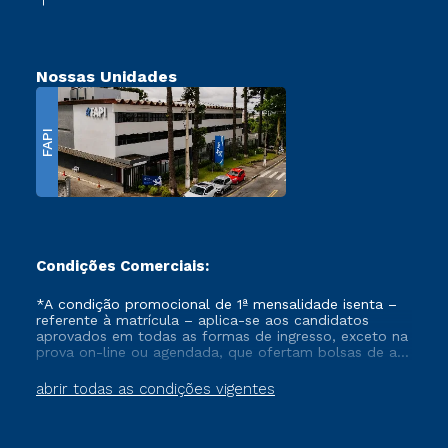
Nossas Unidades
FAPI
Condições Comerciais:
*A condição promocional de 1ª mensalidade isenta –
referente à matrícula – aplica-se aos candidatos
aprovados em todas as formas de ingresso, exceto na
prova on-line ou agendada, que ofertam bolsas de até
50% de desconto, ambos ingressantes no semestre
vigente, que ainda não tenham efetivado e/ou não
abrir todas as condições vigentes
tenham cancelado ou trancado sua matrícula em uma
das Instituições da Cruzeiro do Sul Educacional, no
período de um ano. Tais condições não se aplicam