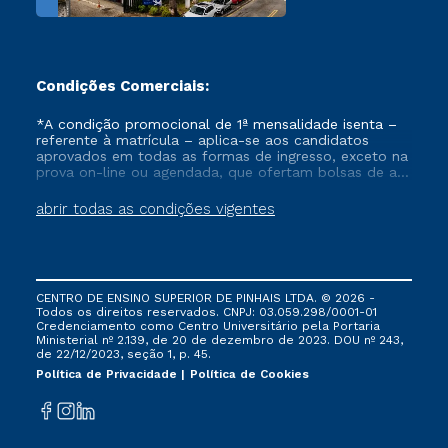
Condições Comerciais:
*A condição promocional de 1ª mensalidade isenta –
referente à matrícula – aplica-se aos candidatos
aprovados em todas as formas de ingresso, exceto na
prova on-line ou agendada, que ofertam bolsas de até
50% de desconto, ambos ingressantes no semestre
vigente, que ainda não tenham efetivado e/ou não
abrir todas as condições vigentes
tenham cancelado ou trancado sua matrícula em uma
das Instituições da Cruzeiro do Sul Educacional, no
período de um ano. Tais condições não se aplicam
aos cursos de Medicina, e também para matriculados
via FIES, Prouni e outros programas governamentais, e
CENTRO DE ENSINO SUPERIOR DE PINHAIS LTDA. © 2026 -
não se acumula com nenhuma outra campanha
Todos os direitos reservados. CNPJ: 03.059.298/0001-01
ofertada pela Instituição.
Credenciamento como Centro Universitário pela Portaria
Ministerial nº 2.139, de 20 de dezembro de 2023. DOU nº 243,
de 22/12/2023, seção 1, p. 45.
Política de Privacidade
Política de Cookies