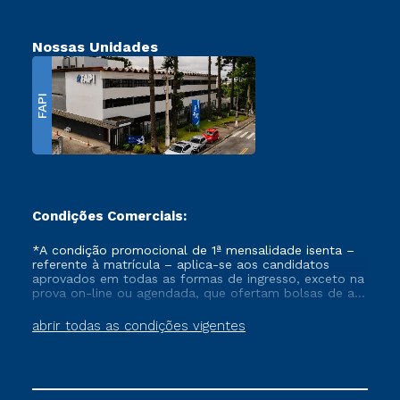
Nossas Unidades
FAPI
Condições Comerciais:
*A condição promocional de 1ª mensalidade isenta –
referente à matrícula – aplica-se aos candidatos
aprovados em todas as formas de ingresso, exceto na
prova on-line ou agendada, que ofertam bolsas de até
50% de desconto, ambos ingressantes no semestre
vigente, que ainda não tenham efetivado e/ou não
abrir todas as condições vigentes
tenham cancelado ou trancado sua matrícula em uma
das Instituições da Cruzeiro do Sul Educacional, no
período de um ano. Tais condições não se aplicam
aos cursos de Medicina, e também para matriculados
via FIES, Prouni e outros programas governamentais, e