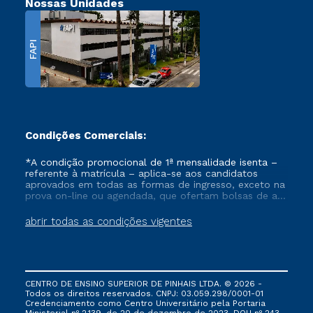
Nossas Unidades
FAPI
Condições Comerciais:
*A condição promocional de 1ª mensalidade isenta –
referente à matrícula – aplica-se aos candidatos
aprovados em todas as formas de ingresso, exceto na
prova on-line ou agendada, que ofertam bolsas de até
50% de desconto, ambos ingressantes no semestre
vigente, que ainda não tenham efetivado e/ou não
abrir todas as condições vigentes
tenham cancelado ou trancado sua matrícula em uma
das Instituições da Cruzeiro do Sul Educacional, no
período de um ano. Tais condições não se aplicam
aos cursos de Medicina, e também para matriculados
via FIES, Prouni e outros programas governamentais, e
CENTRO DE ENSINO SUPERIOR DE PINHAIS LTDA. © 2026 -
não se acumula com nenhuma outra campanha
Todos os direitos reservados. CNPJ: 03.059.298/0001-01
ofertada pela Instituição.
Credenciamento como Centro Universitário pela Portaria