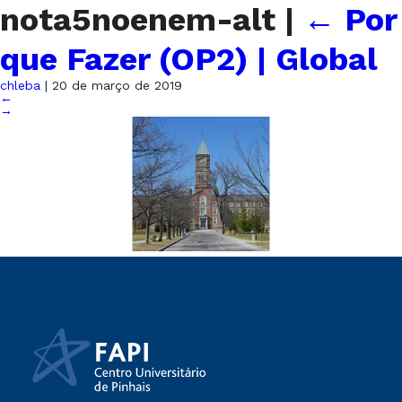
nota5noenem-alt
|
←
Por
que Fazer (OP2) | Global
chleba
|
20 de março de 2019
←
→