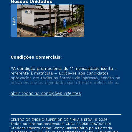
Nossas Unidades
FAPI
Condições Comerciais:
*A condição promocional de 1ª mensalidade isenta –
referente à matrícula – aplica-se aos candidatos
aprovados em todas as formas de ingresso, exceto na
prova on-line ou agendada, que ofertam bolsas de até
50% de desconto, ambos ingressantes no semestre
vigente, que ainda não tenham efetivado e/ou não
abrir todas as condições vigentes
tenham cancelado ou trancado sua matrícula em uma
das Instituições da Cruzeiro do Sul Educacional, no
período de um ano. Tais condições não se aplicam
aos cursos de Medicina, e também para matriculados
via FIES, Prouni e outros programas governamentais, e
CENTRO DE ENSINO SUPERIOR DE PINHAIS LTDA. © 2026 -
não se acumula com nenhuma outra campanha
Todos os direitos reservados. CNPJ: 03.059.298/0001-01
ofertada pela Instituição.
Credenciamento como Centro Universitário pela Portaria