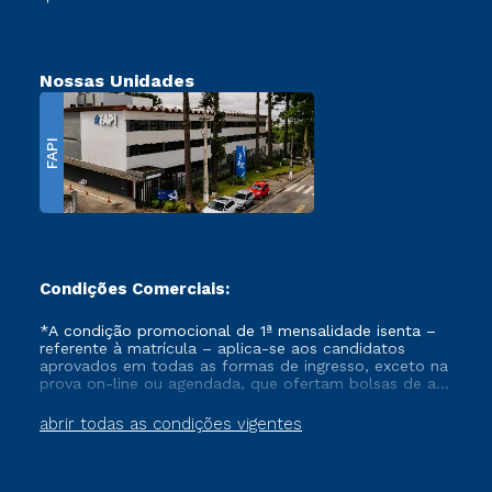
Nossas Unidades
FAPI
Condições Comerciais:
*A condição promocional de 1ª mensalidade isenta –
referente à matrícula – aplica-se aos candidatos
aprovados em todas as formas de ingresso, exceto na
prova on-line ou agendada, que ofertam bolsas de até
50% de desconto, ambos ingressantes no semestre
vigente, que ainda não tenham efetivado e/ou não
abrir todas as condições vigentes
tenham cancelado ou trancado sua matrícula em uma
das Instituições da Cruzeiro do Sul Educacional, no
período de um ano. Tais condições não se aplicam
aos cursos de Medicina, e também para matriculados