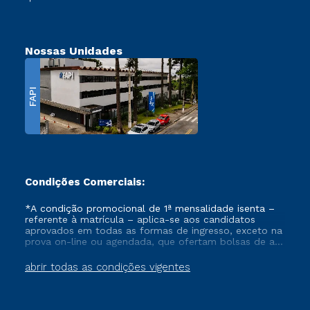
Nossas Unidades
FAPI
Condições Comerciais:
*A condição promocional de 1ª mensalidade isenta –
referente à matrícula – aplica-se aos candidatos
aprovados em todas as formas de ingresso, exceto na
prova on-line ou agendada, que ofertam bolsas de até
50% de desconto, ambos ingressantes no semestre
vigente, que ainda não tenham efetivado e/ou não
abrir todas as condições vigentes
tenham cancelado ou trancado sua matrícula em uma
das Instituições da Cruzeiro do Sul Educacional, no
período de um ano. Tais condições não se aplicam
aos cursos de Medicina, e também para matriculados