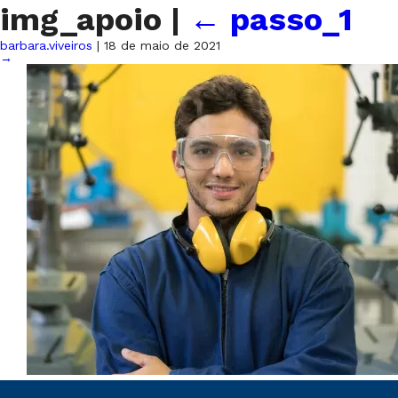
img_apoio
|
←
passo_1
barbara.viveiros
|
18 de maio de 2021
→